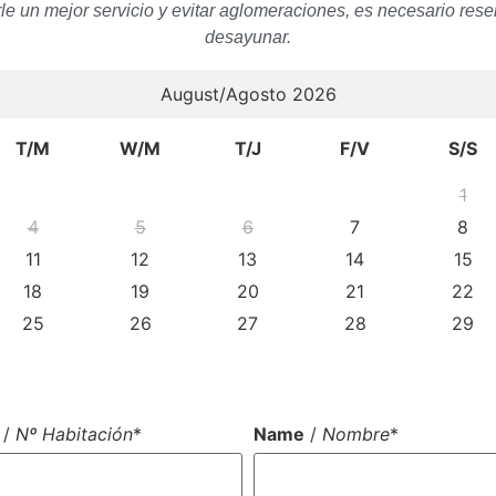
le un mejor servicio y evitar aglomeraciones, es necesario rese
desayunar.
August/Agosto 2026
T/M
W/M
T/J
F/V
S/S
1
4
5
6
7
8
11
12
13
14
15
18
19
20
21
22
25
26
27
28
29
/
Nº Habitación
*
Name
/
Nombre
*