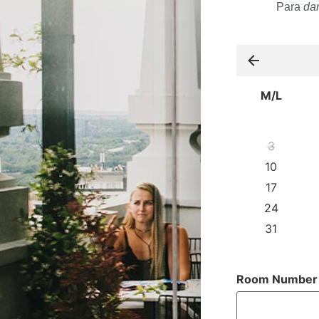
Para
dar
M/L
3
10
17
24
31
Room Number