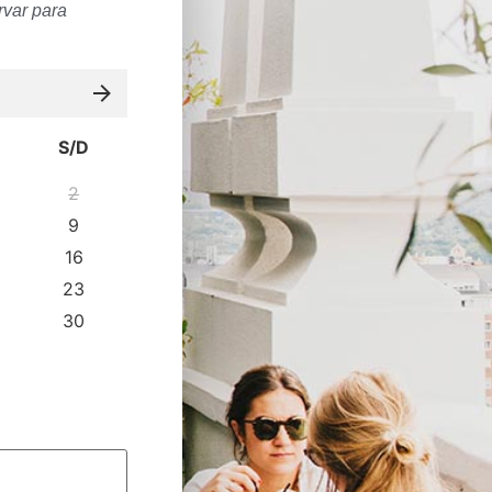
rvar para
S/D
2
9
16
23
30